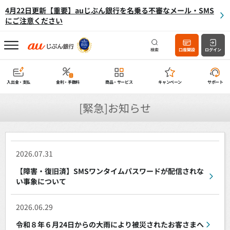
4月22日更新【重要】auじぶん銀行を名乗る不審なメール・SMS
にご注意ください
検索
口座開設
ログイン
入出金・支払
金利・手数料
商品・サービス
キャンペーン
サポート
[緊急]お知らせ
2026.07.31
【障害・復旧済】SMSワンタイムパスワードが配信されな
い事象について
2026.06.29
令和８年６月24日からの大雨により被災されたお客さまへ