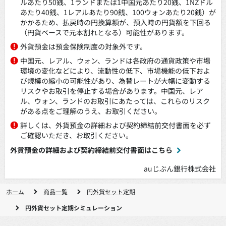
ルあたり50銭、1ランドまたは1中国元あたり20銭、1NZドル
あたり40銭、1レアルあたり90銭、100ウォンあたり20銭）が
かかるため、払戻時の円換算額が、預入時の円貨額を下回る
（円貨ベースで元本割れとなる）可能性があります。
外貨預金は預金保険制度の対象外です。
中国元、レアル、ウォン、ランドは各政府の通貨政策や市場
環境の変化などにより、流動性の低下、市場機能の低下およ
び規模の縮小の可能性があり、為替レートが大幅に変動する
リスクやお取引を停止する場合があります。中国元、レア
ル、ウォン、ランドのお取引にあたっては、これらのリスク
がある点をご理解のうえ、お取引ください。
詳しくは、外貨預金の詳細および契約締結前交付書面を必ず
ご確認いただき、お取引ください。
外貨預金の詳細および契約締結前交付書面はこちら
auじぶん銀行株式会社
ホーム
商品一覧
円外貨セット定期
円外貨セット定期シミュレーション