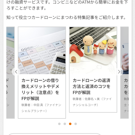
けの融資サービスです。コンビニなどのATMから簡単にお金を下
ろすことができます。
知って役立つカードローンにまつわる特集記事をご紹介します。
カード
カードローンの借り
カードローンの返済
カー
つい
換えメリットやデメ
方法と返済のコツを
カー
よう
リット（注意点）を
FPが解説
を専
FPが解説
行政書
執筆者：佐藤名ゝ美（ファイ
執筆者
ルプラン
執筆者：中田 真（ファイナン
ナンシャルコーチ）
士・フ
シャルプランナー）
ナー）
1
2
3
4