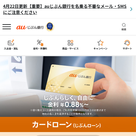
4月22日更新【重要】auじぶん銀行を名乗る不審なメール・SMS
にご注意ください
検索
入出金・支払
金利・手数料
商品・サービス
キャンペーン
サポート