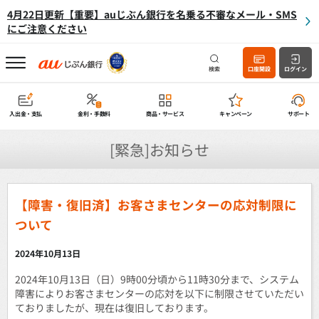
4月22日更新【重要】auじぶん銀行を名乗る不審なメール・SMS
にご注意ください
検索
口座開設
ログイン
入出金・支払
金利・手数料
商品・サービス
キャンペーン
サポート
[緊急]お知らせ
【障害・復旧済】お客さまセンターの応対制限に
ついて
2024年10月13日
2024年10月13日（日）9時00分頃から11時30分まで、システム
障害によりお客さまセンターの応対を以下に制限させていただい
ておりましたが、現在は復旧しております。