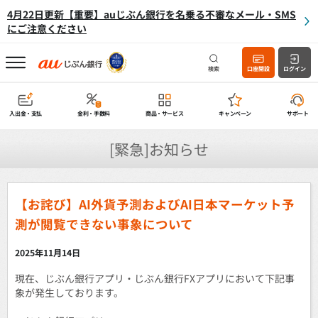
4月22日更新【重要】auじぶん銀行を名乗る不審なメール・SMS
にご注意ください
検索
口座開設
ログイン
入出金・支払
金利・手数料
商品・サービス
キャンペーン
サポート
[緊急]お知らせ
【お詫び】AI外貨予測およびAI日本マーケット予
測が閲覧できない事象について
2025年11月14日
現在、じぶん銀行アプリ・じぶん銀行FXアプリにおいて下記事
象が発生しております。