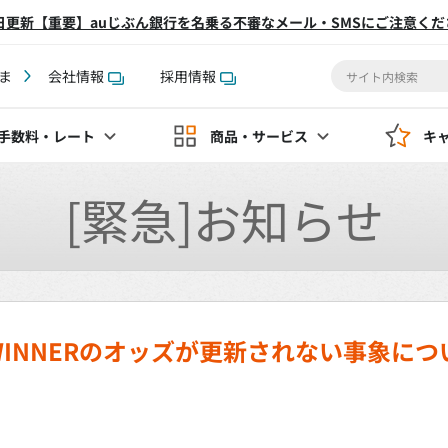
2日更新【重要】auじぶん銀行を名乗る不審なメール・SMSにご注意くだ
ま
会社情報
採用情報
手数料
・レート
商品・サービス
キ
[緊急]お知らせ
INNERのオッズが更新されない事象につ