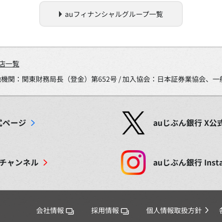
auフィナンシャルグループ一覧
店一覧
金融機関：関東財務局長（登金）第652号 / 加入協会：日本証券業協会
式ページ
auじぶん銀行
X
公
チャンネル
auじぶん銀行
Inst
会社情報
採用情報
個人情報取扱方針