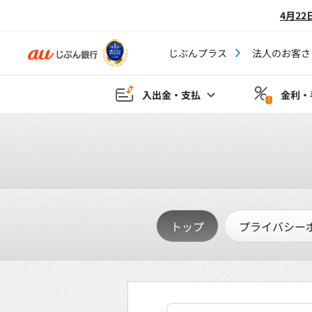
4月2
じぶんプラス
法人のお客さ
入出金・支払
金利・
トップ
プライバシー