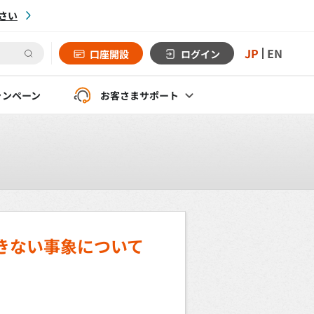
さい
JP
EN
口座開設
ログイン
ャンペーン
お客さま
サポート
きない事象について