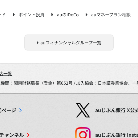
ード
ポイント投資
auのiDeCo
auマネープラン相談
auフィナンシャルグループ一覧
店一覧
金融機関：関東財務局長（登金）第652号 / 加入協会：日本証券業協会
式ページ
auじぶん銀行
X
公
チャンネル
auじぶん銀行
Inst