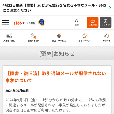
4月22日更新【重要】auじぶん銀行を名乗る不審なメール・SMS
にご注意ください
検索
口座開設
ログイン
入出金・支払
金利・手数料
商品・サービス
キャンペーン
サポート
[緊急]お知らせ
【障害・復旧済】取引通知メールが配信されない
事象について
2024年09月06日
2024年9月6日（金）11時3分から19時33分まで、一部のお取引
に関連するメールが配信されない事象が発生しておりましたが、
現在は復旧し正常にご利用いただけます。