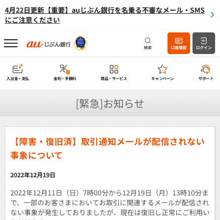
4月22日更新【重要】auじぶん銀行を名乗る不審なメール・SMS
にご注意ください
検索
口座開設
ログイン
入出金・支払
金利・手数料
商品・サービス
キャンペーン
サポート
[緊急]お知らせ
【障害・復旧済】取引通知メールが配信されない
事象について
2022年12月19日
2022年12月11日（日）7時00分から12月19日（月）13時10分ま
で、一部のお客さまにおいてお取引に関連するメールが配信され
ない事象が発生しておりましたが、現在は復旧し正常にご利用い