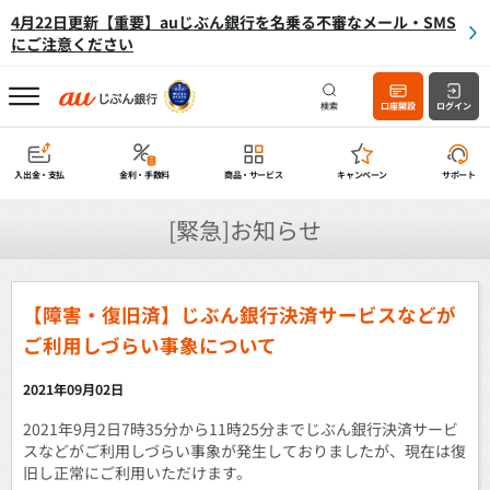
4月22日更新【重要】auじぶん銀行を名乗る不審なメール・SMS
にご注意ください
検索
口座開設
ログイン
入出金・支払
金利・手数料
商品・サービス
キャンペーン
サポート
[緊急]お知らせ
【障害・復旧済】じぶん銀行決済サービスなどが
ご利用しづらい事象について
2021年09月02日
2021年9月2日7時35分から11時25分までじぶん銀行決済サービ
スなどがご利用しづらい事象が発生しておりましたが、現在は復
旧し正常にご利用いただけます。