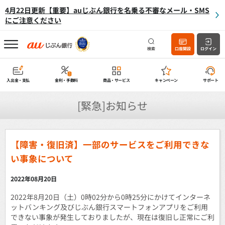
4月22日更新【重要】auじぶん銀行を名乗る不審なメール・SMS
にご注意ください
検索
口座開設
ログイン
入出金・支払
金利・手数料
商品・サービス
キャンペーン
サポート
[緊急]お知らせ
【障害・復旧済】一部のサービスをご利用できな
い事象について
2022年08月20日
2022年8月20日（土）0時02分から0時25分にかけてインターネ
ットバンキング及びじぶん銀行スマートフォンアプリをご利用
できない事象が発生しておりましたが、現在は復旧し正常にご利