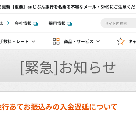
2日更新【重要】auじぶん銀行を名乗る不審なメール・SMSにご注意くだ
ま
会社情報
採用情報
手数料
・レート
商品・サービス
キ
[緊急]お知らせ
他行あてお振込みの入金遅延について