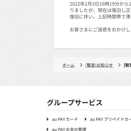
2022年2月3日16時19
りましたが、現在は復旧し正
復旧に伴い、上記時間帯で滞
お客さまにご迷惑をおかけし
ホーム
[緊急]お知らせ
[緊
グループサービス
au PAY カード
au PAY プリペイドカ
au PAY お金の管理