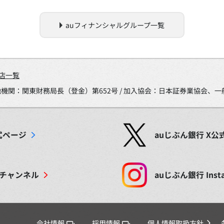
auフィナンシャルグループ一覧
店一覧
金融機関：関東財務局長（登金）第652号 / 加入協会：日本証券業協会
式ページ
auじぶん銀行
X
公
チャンネル
auじぶん銀行
Inst
会社情報
採用情報
個人情報取扱方針