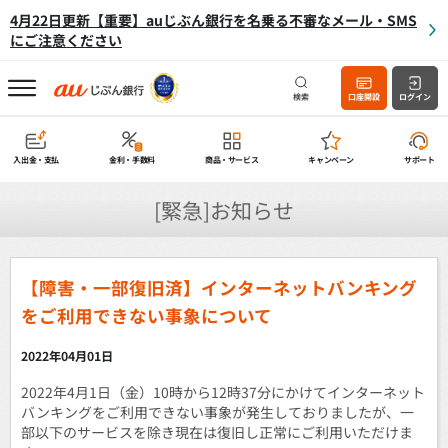
4月22日更新【重要】auじぶん銀行を名乗る不審なメール・SMS
にご注意ください
検索
口座開設
ログイン
入出金・支払
金利・手数料
商品・サービス
キャンペーン
サポート
[緊急]お知らせ
【障害・一部復旧済】インターネットバンキング
をご利用できない事象について
2022年04月01日
2022年4月1日（金）10時から12時37分にかけてインターネット
バンキングをご利用できない事象が発生しておりましたが、一
部以下のサービスを除き現在は復旧し正常にご利用いただけま