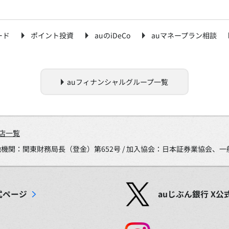
ード
ポイント投資
auのiDeCo
auマネープラン相談
auフィナンシャルグループ一覧
店一覧
金融機関：関東財務局長（登金）第652号 / 加入協会：日本証券業協会
式ページ
auじぶん銀行
X
公