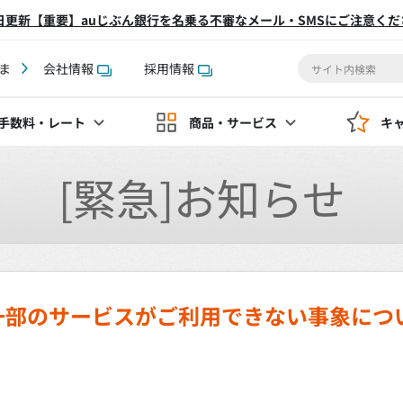
2日更新【重要】auじぶん銀行を名乗る不審なメール・SMSにご注意くだ
ま
会社情報
採用情報
手数料
・レート
商品・サービス
キ
[緊急]お知らせ
一部のサービスがご利用できない事象につ