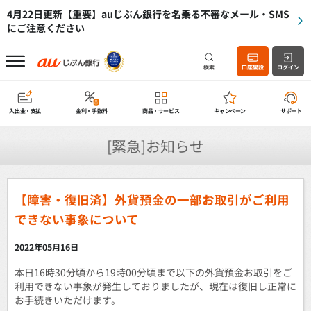
4月22日更新【重要】auじぶん銀行を名乗る不審なメール・SMS
にご注意ください
検索
口座開設
ログイン
入出金・支払
金利・手数料
商品・サービス
キャンペーン
サポート
[緊急]お知らせ
【障害・復旧済】外貨預金の一部お取引がご利用
できない事象について
2022年05月16日
本日16時30分頃から19時00分頃まで以下の外貨預金お取引をご
利用できない事象が発生しておりましたが、現在は復旧し正常に
お手続きいただけます。