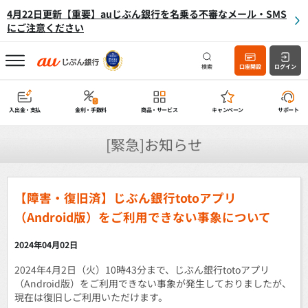
4月22日更新【重要】auじぶん銀行を名乗る不審なメール・SMS
にご注意ください
検索
口座開設
ログイン
入出金・支払
金利・手数料
商品・サービス
キャンペーン
サポート
[緊急]お知らせ
【障害・復旧済】じぶん銀行totoアプリ
（Android版）をご利用できない事象について
2024年04月02日
2024年4月2日（火）10時43分まで、じぶん銀行totoアプリ
（Android版）をご利用できない事象が発生しておりましたが、
現在は復旧しご利用いただけます。