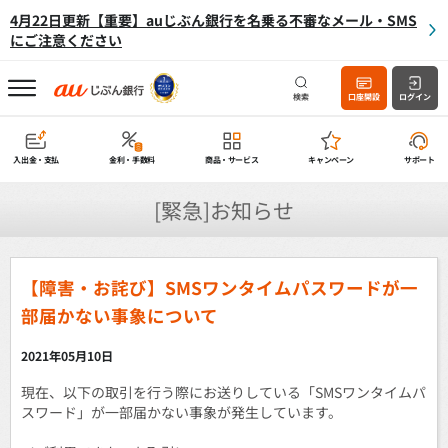
4月22日更新【重要】auじぶん銀行を名乗る不審なメール・SMS
にご注意ください
検索
口座開設
ログイン
入出金・支払
金利・手数料
商品・サービス
キャンペーン
サポート
[緊急]お知らせ
【障害・お詫び】SMSワンタイムパスワードが一
部届かない事象について
2021年05月10日
現在、以下の取引を行う際にお送りしている「SMSワンタイムパ
スワード」が一部届かない事象が発生しています。