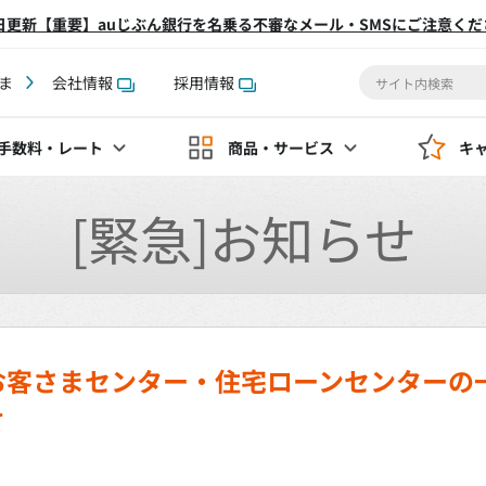
2日更新【重要】auじぶん銀行を名乗る不審なメール・SMSにご注意くだ
ま
会社情報
採用情報
手数料
・レート
商品・サービス
キ
[緊急]お知らせ
お客さまセンター・住宅ローンセンターの
て