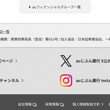
auフィナンシャルグループ一覧
店一覧
金融機関：関東財務局長（登金）第652号 / 加入協会：日本証券業協会
式ページ
auじぶん銀行
X
公
チャンネル
auじぶん銀行
Inst
会社情報
採用情報
個人情報取扱方針