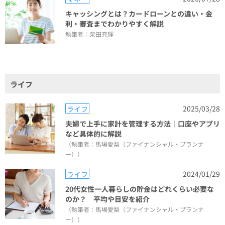
キャッシングとは？カードローンとの違い・金
利・審査までわかりやすく解説
執筆者：柴田充輝
ライフ
2025/03/28
ライフ
夫婦で上手に家計を管理する方法｜口座やアプリ
など具体的に解説
（執筆者：馬場愛梨（ファイナンシャル・プランナ
ー））
2024/01/29
ライフ
20代女性一人暮らしの貯金はどれくらい必要な
のか？ 平均や目安を紹介
（執筆者：馬場愛梨（ファイナンシャル・プランナ
ー））