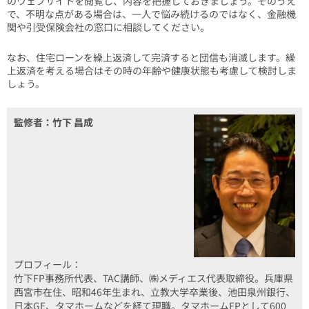
のウェブサイトを閲覧し、内容を把握しておきましょう。そのうえ
で、不明な点がある場合は、一人で悩み続けるのではなく、金融機
関や引受保険会社の窓口に相談してください。
なお、住宅ローンを繰上返済して完済すると団信も消滅します。繰
上返済を考える場合はその時の年齢や健康状態も考慮して検討しま
しょう。
監修者：竹下 昌成
プロフィール：
竹下FP事務所代表、TAC講師、㈱メディエス代表取締役。兵庫県
西宮市在住、昭和46年生まれ、立教大学卒業後、池田泉州銀行、
日本GE、タマホームなどを経て現職。タマホームFPとして600