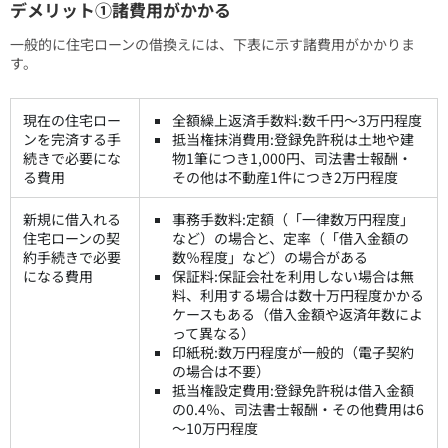
デメリット①諸費用がかかる
一般的に住宅ローンの借換えには、下表に示す諸費用がかかりま
す。
現在の住宅ロー
全額繰上返済手数料:数千円～3万円程度
ンを完済する手
抵当権抹消費用:登録免許税は土地や建
続きで必要にな
物1筆につき1,000円、司法書士報酬・
る費用
その他は不動産1件につき2万円程度
新規に借入れる
事務手数料:定額（「一律数万円程度」
住宅ローンの契
など）の場合と、定率（「借入金額の
約手続きで必要
数％程度」など）の場合がある
になる費用
保証料:保証会社を利用しない場合は無
料、利用する場合は数十万円程度かかる
ケースもある（借入金額や返済年数によ
って異なる）
印紙税:数万円程度が一般的（電子契約
の場合は不要）
抵当権設定費用:登録免許税は借入金額
の0.4％、司法書士報酬・その他費用は6
～10万円程度