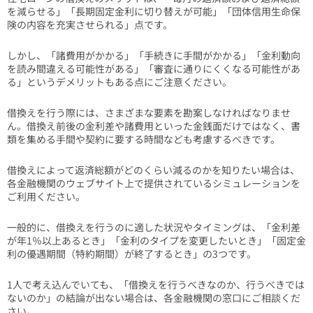
を減らせる」「長期固定金利に切り替えが可能」「団体信用生命保
険の内容を充実させられる」点です。
しかし、「諸費用がかかる」「手続きに手間がかかる」「金利動向
を読み間違える可能性がある」「審査に通りにくくなる可能性があ
る」というデメリットもある点にご注意ください。
借換えを行う際には、さまざまな要素を勘案しなければなりませ
ん。借換え前後の金利差や諸費用といった金銭面だけではなく、書
類を集める手間や契約に要する時間なども考慮するべきです。
借換えによって返済総額がどのくらい減るのかを知りたい場合は、
各金融機関のウェブサイト上で提供されているシミュレーションを
ご利用ください。
一般的に、借換えを行うのに適した状況やタイミングは、「金利差
が年1％以上あるとき」「金利のタイプを変更したいとき」「固定金
利の優遇期間（特約期間）が終了するとき」の3つです。
1人で考え込んでいても、「借換えを行うべきなのか、行うべきでは
ないのか」の結論が出ない場合は、各金融機関の窓口にご相談くだ
さい。