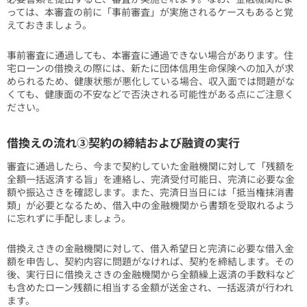
っては、本審査の前に「事前審査」が実施されるケースもあると覚
えておきましょう。
事前審査に通過しても、本審査に通過できない場合があります。住
宅ローンの借換えの際には、新たに団体信用生命保険への加入が求
められるため、健康状態が悪化している場合、収入面では問題がな
くても、健康面の不安などで否決される可能性がある点にご注意く
ださい。
借換えの流れ③契約の締結および融資の実行
審査に通過したら、今まで契約していた金融機関に対して「残額を
全額一括返済する旨」を連絡し、完済受付可能日、完済に必要な金
額や振込さきを確認します。また、完済日当日には「抵当権抹消書
類」が必要となるため、借入中の金融機関から書類を受取れるよう
に忘れずに手配しましょう。
借換えさきの金融機関に対して、借入希望日と完済に必要な借入金
額を申告し、契約内容に問題がなければ、契約を締結します。その
後、実行日に借換えさきの金融機関から全額繰上返済の手数料など
も含めたローン残額に相当する金額が送金され、一括返済が行われ
ます。