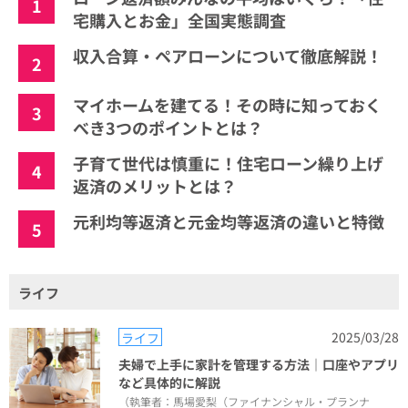
1
宅購入とお金」全国実態調査
収入合算・ペアローンについて徹底解説！
2
マイホームを建てる！その時に知っておく
3
べき3つのポイントとは？
子育て世代は慎重に！住宅ローン繰り上げ
4
返済のメリットとは？
元利均等返済と元金均等返済の違いと特徴
5
ライフ
2025/03/28
ライフ
夫婦で上手に家計を管理する方法｜口座やアプリ
など具体的に解説
（執筆者：馬場愛梨（ファイナンシャル・プランナ