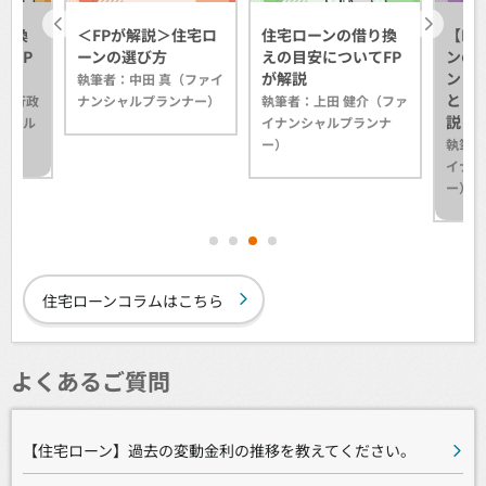
り換
＜FPが解説＞住宅ロ
住宅ローンの借り換
【F
をFP
ーンの選び方
えの目安についてFP
ンの
が解説
ント
執筆者：中田 真（ファイ
と「
介（行政
ナンシャルプランナー）
執筆者：上田 健介（ファ
説！
シャル
イナンシャルプランナ
ー）
執筆者
イナン
ー）
1
2
3
4
住宅ローンコラムはこちら
よくあるご質問
【住宅ローン】過去の変動金利の推移を教えてください。