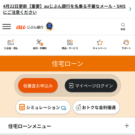
4月22日更新【重要】auじぶん銀行を名乗る不審なメール・SMS
にご注意ください
検索
入出金・支払
金利・手数料
商品・サービス
キャンペーン
サポート
住宅ローン
仮審査お申込み
マイページログイン
シミュレーション
おトクな金利優遇
住宅ローンメニュー