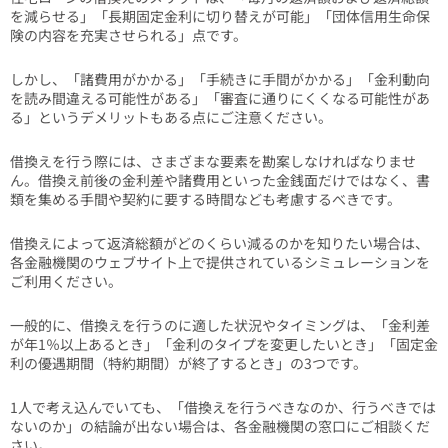
を減らせる」「長期固定金利に切り替えが可能」「団体信用生命保
険の内容を充実させられる」点です。
しかし、「諸費用がかかる」「手続きに手間がかかる」「金利動向
を読み間違える可能性がある」「審査に通りにくくなる可能性があ
る」というデメリットもある点にご注意ください。
借換えを行う際には、さまざまな要素を勘案しなければなりませ
ん。借換え前後の金利差や諸費用といった金銭面だけではなく、書
類を集める手間や契約に要する時間なども考慮するべきです。
借換えによって返済総額がどのくらい減るのかを知りたい場合は、
各金融機関のウェブサイト上で提供されているシミュレーションを
ご利用ください。
一般的に、借換えを行うのに適した状況やタイミングは、「金利差
が年1％以上あるとき」「金利のタイプを変更したいとき」「固定金
利の優遇期間（特約期間）が終了するとき」の3つです。
1人で考え込んでいても、「借換えを行うべきなのか、行うべきでは
ないのか」の結論が出ない場合は、各金融機関の窓口にご相談くだ
さい。