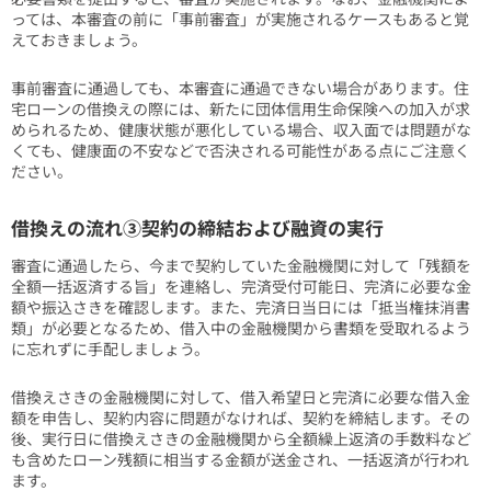
っては、本審査の前に「事前審査」が実施されるケースもあると覚
えておきましょう。
事前審査に通過しても、本審査に通過できない場合があります。住
宅ローンの借換えの際には、新たに団体信用生命保険への加入が求
められるため、健康状態が悪化している場合、収入面では問題がな
くても、健康面の不安などで否決される可能性がある点にご注意く
ださい。
借換えの流れ③契約の締結および融資の実行
審査に通過したら、今まで契約していた金融機関に対して「残額を
全額一括返済する旨」を連絡し、完済受付可能日、完済に必要な金
額や振込さきを確認します。また、完済日当日には「抵当権抹消書
類」が必要となるため、借入中の金融機関から書類を受取れるよう
に忘れずに手配しましょう。
借換えさきの金融機関に対して、借入希望日と完済に必要な借入金
額を申告し、契約内容に問題がなければ、契約を締結します。その
後、実行日に借換えさきの金融機関から全額繰上返済の手数料など
も含めたローン残額に相当する金額が送金され、一括返済が行われ
ます。