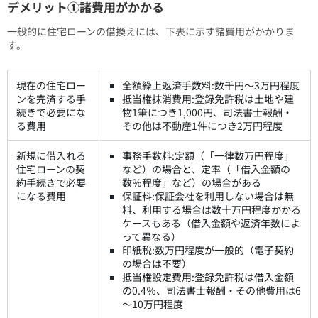
デメリット①諸費用がかかる
一般的に住宅ローンの借換えには、下表に示す諸費用がかかりま
す。
現在の住宅ロー
全額繰上返済手数料:数千円～3万円程度
ンを完済する手
抵当権抹消費用:登録免許税は土地や建
続きで必要にな
物1筆につき1,000円、司法書士報酬・
る費用
その他は不動産1件につき2万円程度
新規に借入れる
事務手数料:定額（「一律数万円程度」
住宅ローンの契
など）の場合と、定率（「借入金額の
約手続きで必要
数％程度」など）の場合がある
になる費用
保証料:保証会社を利用しない場合は無
料、利用する場合は数十万円程度かかる
ケースもある（借入金額や返済年数によ
って異なる）
印紙税:数万円程度が一般的（電子契約
の場合は不要）
抵当権設定費用:登録免許税は借入金額
の0.4％、司法書士報酬・その他費用は6
～10万円程度