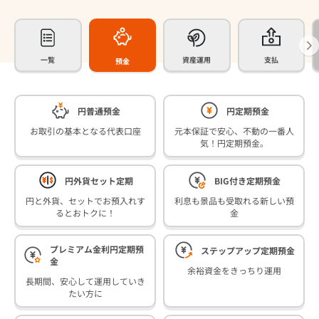
一覧
資産運用
支払
預金
円普通預金
円定期預金
お取引の基本となる代表口座
元本保証で安心、不動の一番人
気！円定期預金。
円外貨セット定期
BIG付き定期預金
円と外貨、セットでお預入れす
利息も景品も受取れる新しい預
るとおトクに！
金
プレミアム金利円定期預
ステップアップ定期預金
金
余裕資金をきっちり運用
長期間、安心して運用していき
たい方に