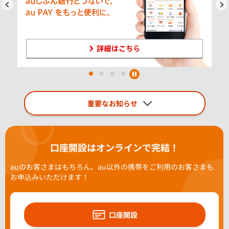
ev
Next
1
2
3
4
重要なお知らせ
口座開設はオンラインで完結！
auのお客さまはもちろん、au以外の携帯をご利用のお客さまも
お申込みいただけます！
口座開設