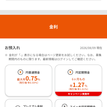
金利
お預入れ
2026/08/09 現在
※
金利が「-」表示になる場合はページ更新をお試しください。なお、募集
期間内のものに限ります。最新情報はログインしてご確認ください。
円普通預金
円定期預金
0.75
6ヶ月もの
最大年
%
1.27
（税引後 年0.59％）
年
％
（税引後 年1.01％）
キャンペーン実施中
プレミアム金利
スイッチ円定期預金