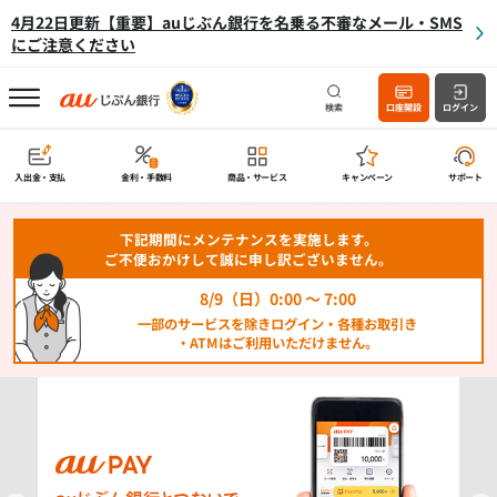
4月22日更新【重要】auじぶん銀行を名乗る不審なメール・SMS
にご注意ください
検索
口座開設
ログイン
入出金・支払
金利・手数料
商品・サービス
キャンペーン
サポート
下記期間にメンテナンスを実施します。
ご不便おかけして誠に申し訳ございません。
8/9（日）0:00 ～ 7:00
一部のサービスを除きログイン・各種お取引き
・ATMはご利用いただけません。