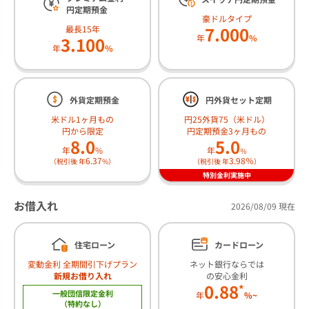
円定期預金
豪ドルタイプ
7.000
最長15年
年
%
3.100
年
%
外貨定期預金
円外貨セット定期
米ドル1ヶ月もの
円25外貨75（米ドル）
円から限定
円定期預金3ヶ月もの
8.0
5.0
年
%
年
％
6.37
3.98％
（税引後 年
%）
（税引後 年
）
特別金利実施中
お借入れ
2026/08/09 現在
住宅ローン
カードローン
変動金利 全期間引下げプラン
ネット銀行ならでは
新規お借り入れ
の安心金利
0.88
*
一般団信限定金利
年
%~
（特約なし）