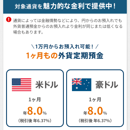
通貨によっては金融情勢などにより、円からのお預入れでも
外貨普通預金からのお預入れより金利が同じまたは低くなる
場合もあります。
1ヶ月
1ヶ月
8.0
8.0
年
％
年
％
（税引後 年
6.37
％）
（税引後 年
6.37
％）