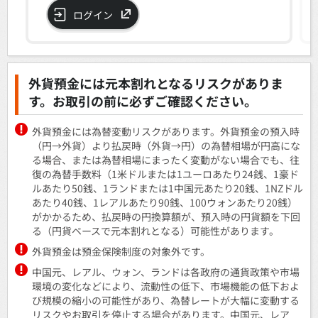
ログイン
外貨預金には元本割れとなるリスクがありま
す。お取引の前に必ずご確認ください。
外貨預金には為替変動リスクがあります。外貨預金の預入時
（円→外貨）より払戻時（外貨→円）の為替相場が円高にな
る場合、または為替相場にまったく変動がない場合でも、往
復の為替手数料（1米ドルまたは1ユーロあたり24銭、1豪ド
ルあたり50銭、1ランドまたは1中国元あたり20銭、1NZドル
あたり40銭、1レアルあたり90銭、100ウォンあたり20銭）
がかかるため、払戻時の円換算額が、預入時の円貨額を下回
る（円貨ベースで元本割れとなる）可能性があります。
外貨預金は預金保険制度の対象外です。
中国元、レアル、ウォン、ランドは各政府の通貨政策や市場
環境の変化などにより、流動性の低下、市場機能の低下およ
び規模の縮小の可能性があり、為替レートが大幅に変動する
リスクやお取引を停止する場合があります。中国元、レア