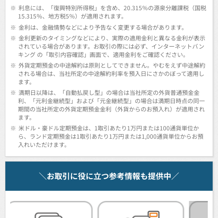
※
利息には、「復興特別所得税」を含め、20.315％の源泉分離課税（国税
15.315％、地方税5％）が適用されます。
※
金利は、金融情勢などにより予告なく変更する場合があります。
※
金利更新のタイミングなどにより、実際の適用金利と異なる金利が表示
されている場合があります。お取引の際には必ず、インターネットバン
キング の「取引内容確認」画面で、適用金利をご確認ください。
※
外貨定期預金の中途解約は原則としてできません。やむをえず中途解約
される場合は、当社所定の中途解約利率を預入日にさかのぼって適用し
ます。
※
満期日以降は、「自動払戻し型」の場合は当社所定の外貨普通預金金
利、「元利金継続型」および「元金継続型」の場合は満期日時点の同一
期間の当社所定の外貨定期預金金利（外貨からのお預入れ）が適用され
ます。
※
米ドル・豪ドル定期預金は、1取引あたり1万円または100通貨単位か
ら、ランド定期預金は1取引あたり1万円または1,000通貨単位からお預
入れいただけます。
＼お取引に役に立つ参考情報も提供中／