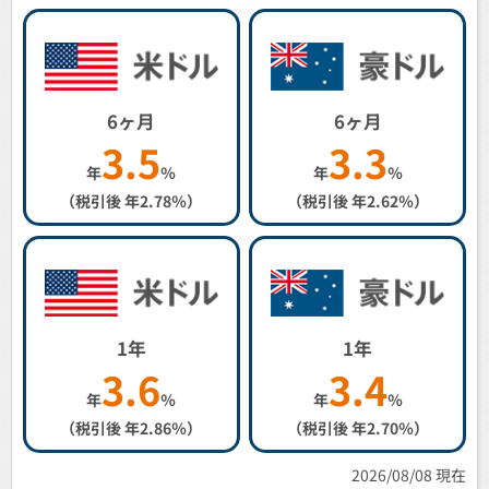
6ヶ月
6ヶ月
3.5
3.3
年
％
年
％
（税引後 年
2.78
％）
（税引後 年
2.62
％）
1年
1年
3.6
3.4
年
％
年
％
（税引後 年
2.86
％）
（税引後 年
2.70
％）
2026/08/08 現在