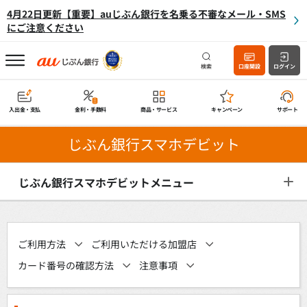
4月22日更新【重要】auじぶん銀行を名乗る不審なメール・SMS
にご注意ください
検索
口座開設
ログイン
入出金・支払
金利・手数料
商品・サービス
キャンペーン
サポート
じぶん銀行スマホデビット
じぶん銀行スマホデビットメニュー
ご利用方法
ご利用いただける加盟店
カード番号の確認方法
注意事項