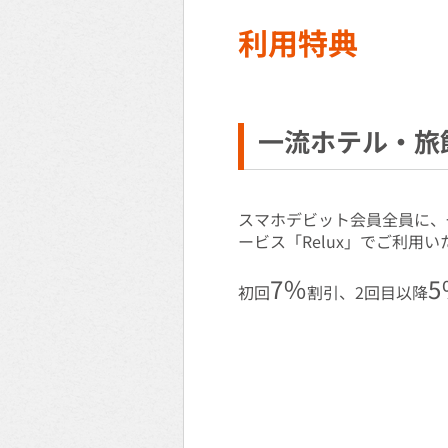
利用特典
一流ホテル・旅館
スマホデビット会員全員に、
ービス「Relux」でご利用
7％
5
初回
割引、2回目以降