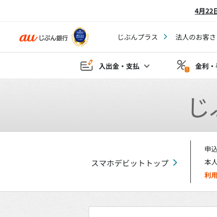
4月2
じぶんプラス
法人のお客さ
入出金・支払
金利・
じ
申
スマホデビットトップ
本人
利