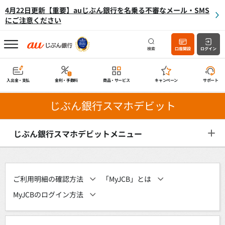
4月22日更新【重要】auじぶん銀行を名乗る不審なメール・SMS
にご注意ください
検索
口座開設
ログイン
入出金・支払
金利・手数料
商品・サービス
キャンペーン
サポート
じぶん銀行スマホデビット
じぶん銀行スマホデビットメニュー
ご利用明細の確認方法
「MyJCB」とは
MyJCBのログイン方法