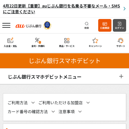
4月22日更新【重要】auじぶん銀行を名乗る不審なメール・SMS
にご注意ください
検索
口座開設
ログイン
入出金・支払
金利・手数料
商品・サービス
キャンペーン
サポート
じぶん銀行スマホデビット
じぶん銀行スマホデビットメニュー
ご利用方法
ご利用いただける加盟店
カード番号の確認方法
注意事項