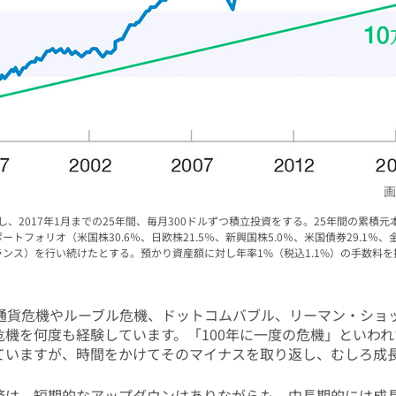
画
し、2017年1月までの25年間、毎月300ドルずつ積立投資をする。25年間の累積元本
奨ポートフォリオ（米国株30.6％、日欧株21.5％、新興国株5.0％、米国債券29.1％、
ンス）を行い続けたとする。預かり資産額に対し年率1%（税込1.1%）の手数料を
ア通貨危機やルーブル危機、ドットコムバブル、リーマン・ショ
危機を何度も経験しています。「100年に一度の危機」といわ
ていますが、時間をかけてそのマイナスを取り返し、むしろ成
済は、短期的なアップダウンはありながらも、中長期的には成