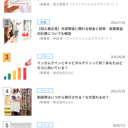
（執筆者：冨士野喜子（ファイナンシャルプランナー））
特集
2021/7/16
【初心者必見】外資預金に関わる税金と税率 為替差益
の計算についても解説
（執筆者：中田 真（ファイナンシャルプランナー））
マネー
2021/4/28
インカムゲインとキャピタルゲインって何？あなたはど
ちらに向いている？
（執筆者：株式会社ZUU）
ライフ
2021/5/31
新紙幣はいつから発行される？なぜ変わるの？
（執筆者：株式会社ZUU）
ライフ
2020/7/2