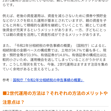
2世代運用が注目されているのは、親と子の双方にメリットがあるか
らです。
例えば、老後の資産運用は、資産を減らさないために債券や預貯金
などのリスクを抑えた運用が基本とされていますが、親の資産を子
どもと共有して積極的な運用を継続していくことで、親としては老
後資金が充実するというメリットがあります。一方、子どもにとっ
ては親の資産を活用して資産形成ができるメリットがあります。
また、「令和2年分相続税の申告事績の概要」（国税庁）によると、
相続財産の金額ベースの構成費では、土地が34.7％で最も多く、現
金・預貯金等が33.9％、有価証券が14.8％。有価証券の構成比は比
較的小さいため、運用機会を逃してしまっていることがうかがえま
す。こうした現状を見ても、今後、2世代運用はますます注目を集め
ていく余地があると言えるでしょう。
参考：
国税庁「令和2年分相続税の申告事績の概要」
■2世代運用の方法は？それぞれの方法のメリットや
注意点は？