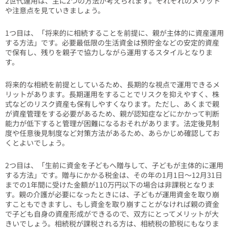
2世代運用は、主に2つの方法が考えられます。それぞれのメリット
や注意点を見ていきましょう。
1つ目は、「将来的に相続することを前提に、親が主体的に資産運用
する方法」です。必要最低限の生活資金は預貯金などの安定的資産
で保有し、残りを親子で協力しながら運用するスタイルとなりま
す。
将来的な相続を前提としているため、長期的な視点で運用できるメ
リットがあります。長期運用をすることでリスクを抑えやすく、株
式などのリスク資産も保有しやすくなります。ただし、あくまで親
が資産管理をする必要があるため、親が認知症などにかかって判断
能力が低下すると管理が困難になるおそれがあります。法定後見制
度や任意後見制度など対策方法があるため、あらかじめ確認してお
くとよいでしょう。
2つ目は、「生前に資金を子どもへ贈与して、子どもが主体的に運用
する方法」です。贈与にかかる税金は、その年の1月1日～12月31日
までの1年間に受けた金額が110万円以下の場合は非課税となりま
す。親の介護が必要になったときには、子どもが運用資金を取り崩
すこともできますし、もし資金を取り崩すことがなければ親の資金
で子ども自身の資産形成ができるので、双方にとってメリットが大
きいでしょう。相続税が課税される方は、相続税の節税にもなりま