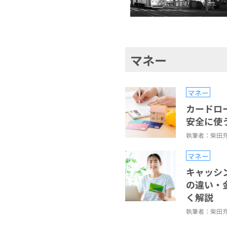
マネー
マネー
カードロ
安全に使
執筆者：柴田
マネー
キャッシ
の違い・
く解説
執筆者：柴田