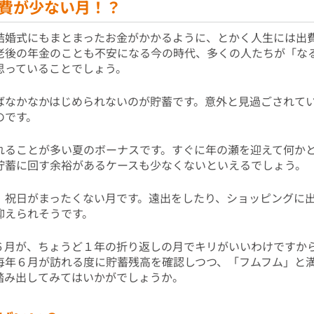
費が少ない月！？
結婚式にもまとまったお金がかかるように、とかく人生には出
老後の年金のことも不安になる今の時代、多くの人たちが「な
思っていることでしょう。
ばなかなかはじめられないのが貯蓄です。意外と見過ごされて
のです。
れることが多い夏のボーナスです。すぐに年の瀬を迎えて何か
貯蓄に回す余裕があるケースも少なくないといえるでしょう。
、祝日がまったくない月です。遠出をしたり、ショッピングに
抑えられそうです。
６月が、ちょうど１年の折り返しの月でキリがいいわけですか
毎年６月が訪れる度に貯蓄残高を確認しつつ、「フムフム」と
踏み出してみてはいかがでしょうか。