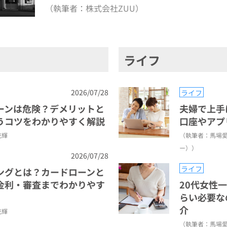
（執筆者：株式会社ZUU）
ライフ
2026/07/28
ライフ
ーンは危険？デメリットと
夫婦で上手
うコツをわかりやすく解説
口座やアプ
充輝
（執筆者：馬場
ー））
2026/07/28
ライフ
ングとは？カードローンと
金利・審査までわかりやす
20代女性
らい必要な
介
充輝
（執筆者：馬場