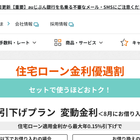
2日更新【重要】auじぶん銀行を名乗る不審なメール・SMSにご注意くだ
ま
会社情報
採用情報
手数料
・レート
商品・サービス
キ
住宅ローン金利優遇割
セットで使うほどおトク！
引下げプラン 変動金利
＜8月にお借り
住宅ローン適用金利から最大年0.15%引下げで
%以下でお借り入れの場合
お借り換え