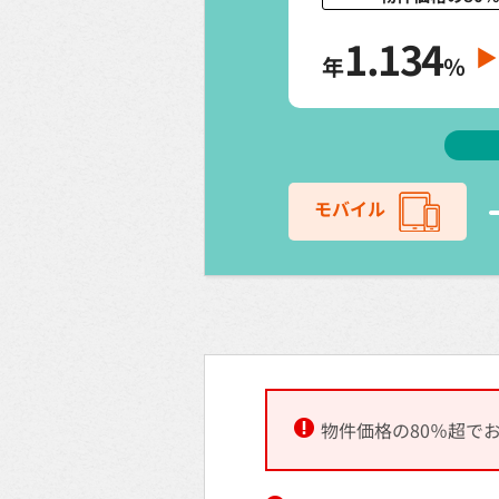
1.134
年
％
モバイル
物件価格の80％超で