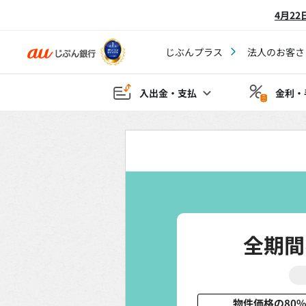
4月2
じぶんプラス
法人のお客さ
入出金・支払
金利・
全期間
物件価格の80