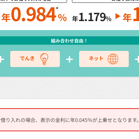
0.984
*
1.179
年
％
年
▲
▲
年
%
組み合わせ自由！
でんき
ネット
お借り入れの場合、表示の金利に年0.045％が上乗せとなります