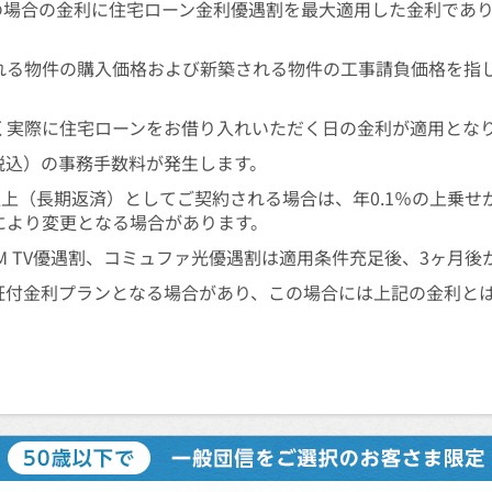
れの場合の金利に住宅ローン金利優遇割を最大適用した金利であ
れる物件の購入価格および新築される物件の工事請負価格を指
。
く実際に住宅ローンをお借り入れいただく日の金利が適用とな
（税込）の事務手数料が発生します。
以上（長期返済）としてご契約される場合は、年0.1％の上乗
により変更となる場合があります。
J:COM TV優遇割、コミュファ光優遇割は適用条件充足後、3ヶ
証付金利プランとなる場合があり、この場合には上記の金利と