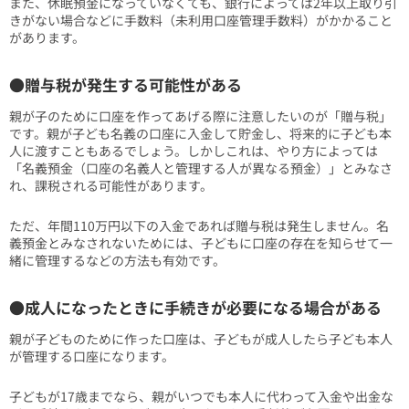
また、休眠預金になっていなくても、銀行によっては2年以上取り引
きがない場合などに手数料（未利用口座管理手数料）がかかること
があります。
●贈与税が発生する可能性がある
親が子のために口座を作ってあげる際に注意したいのが「贈与税」
です。親が子ども名義の口座に入金して貯金し、将来的に子ども本
人に渡すこともあるでしょう。しかしこれは、やり方によっては
「名義預金（口座の名義人と管理する人が異なる預金）」とみなさ
れ、課税される可能性があります。
ただ、年間110万円以下の入金であれば贈与税は発生しません。名
義預金とみなされないためには、子どもに口座の存在を知らせて一
緒に管理するなどの方法も有効です。
●成人になったときに手続きが必要になる場合がある
親が子どものために作った口座は、子どもが成人したら子ども本人
が管理する口座になります。
子どもが17歳までなら、親がいつでも本人に代わって入金や出金な