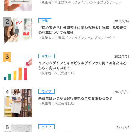
（執筆者：冨士野喜子（ファイナンシャルプランナー））
特集
2021/7/16
【初心者必見】外資預金に関わる税金と税率 為替差益
の計算についても解説
（執筆者：中田 真（ファイナンシャルプランナー））
マネー
2021/4/28
インカムゲインとキャピタルゲインって何？あなたはど
ちらに向いている？
（執筆者：株式会社ZUU）
ライフ
2021/5/31
新紙幣はいつから発行される？なぜ変わるの？
（執筆者：株式会社ZUU）
ライフ
2020/7/2