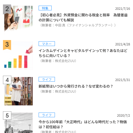
特集
2021/7/16
【初心者必見】外資預金に関わる税金と税率 為替差益
の計算についても解説
（執筆者：中田 真（ファイナンシャルプランナー））
マネー
2021/4/28
インカムゲインとキャピタルゲインって何？あなたはど
ちらに向いている？
（執筆者：株式会社ZUU）
ライフ
2021/5/31
新紙幣はいつから発行される？なぜ変わるの？
（執筆者：株式会社ZUU）
ライフ
2020/7/2
今から100年前「大正時代」はどんな時代だった？物価
は？初任給は？
（執筆者：株式会社ZUU）