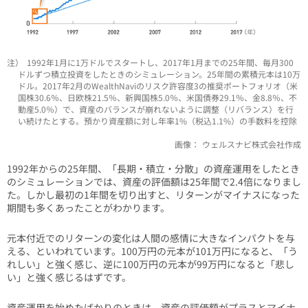
注）
1992年1月に1万ドルでスタートし、2017年1月までの25年間、毎月300
ドルずつ積立投資をしたときのシミュレーション。25年間の累積元本は10万
ドル。2017年2月のWealthNaviのリスク許容度3の推奨ポートフォリオ（米
国株30.6％、日欧株21.5％、新興国株5.0％、米国債券29.1％、金8.8％、不
動産5.0％）で、資産のバランスが崩れないように調整（リバランス）を行
い続けたとする。預かり資産額に対し年率1%（税込1.1%）の手数料を控除
画像：
ウェルスナビ株式会社作成
1992年からの25年間、「長期・積立・分散」の資産運用をしたとき
のシミュレーションでは、資産の評価額は25年間で2.4倍になりまし
た。しかし最初の1年間を切り出すと、リターンがマイナスになった
期間も多くあったことがわかります。
元本付近でのリターンの変化は人間の感情に大きなインパクトを与
える、といわれています。100万円の元本が101万円になると、「う
れしい」と強く感じ、逆に100万円の元本が99万円になると「悲し
い」と強く感じるはずです。
資産運用を始めたばかりのときは、資産の評価額がプラスとマイナ