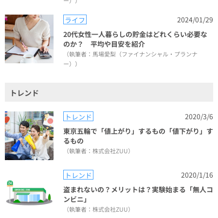
ー））
2024/01/29
ライフ
20代女性一人暮らしの貯金はどれくらい必要な
のか？ 平均や目安を紹介
（執筆者：馬場愛梨（ファイナンシャル・プランナ
ー））
トレンド
2020/3/6
トレンド
東京五輪で「値上がり」するもの「値下がり」す
るもの
（執筆者：株式会社ZUU）
2020/1/16
トレンド
盗まれないの？メリットは？実験始まる「無人コ
ンビニ」
（執筆者：株式会社ZUU）