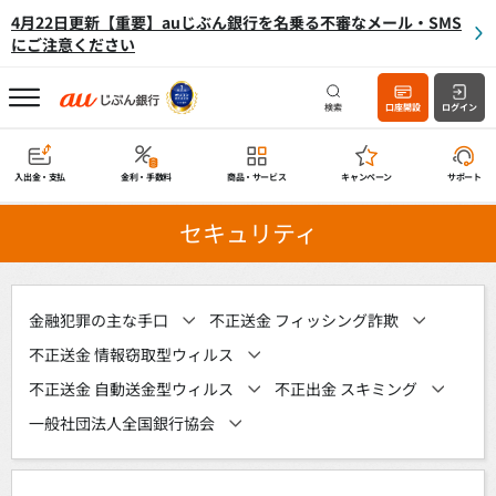
4月22日更新【重要】auじぶん銀行を名乗る不審なメール・SMS
にご注意ください
検索
口座開設
ログイン
入出金・支払
金利・手数料
商品・サービス
キャンペーン
サポート
セキュリティ
金融犯罪の主な手口
不正送金 フィッシング詐欺
不正送金 情報窃取型ウィルス
不正送金 自動送金型ウィルス
不正出金 スキミング
一般社団法人全国銀行協会