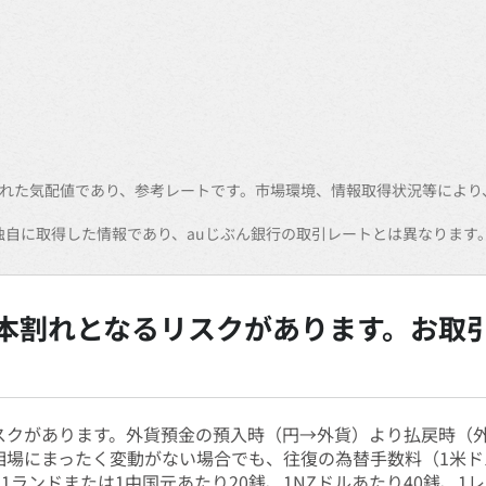
遅れた気配値であり、参考レートです。市場環境、情報取得状況等により
独自に取得した情報であり、auじぶん銀行の取引レートとは異なります
本割れとなるリスクがあります。お取
スクがあります。外貨預金の預入時（円→外貨）より払戻時（
場にまったく変動がない場合でも、往復の為替手数料（1米ドル
1ランドまたは1中国元あたり20銭、1NZドルあたり40銭、1レ