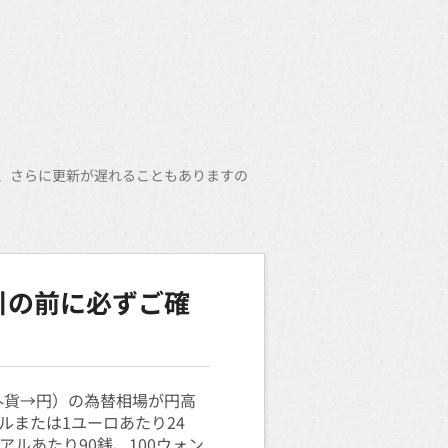
、さらに更新が遅れることもありますの
。
引の前に必ずご確
外貨→円）の為替相場が円高
または1ユーロあたり24
アルあたり90銭、100ウォン