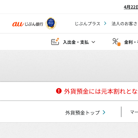
4月2
じぶんプラス
法人のお客さ
入出金・支払
金利・
外貨預金には元本割れとな
外貨預金トップ
マ