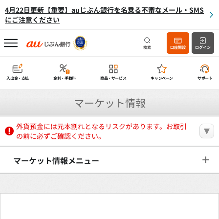
4月22日更新【重要】auじぶん銀行を名乗る不審なメール・SMS
にご注意ください
検索
口座開設
ログイン
入出金・支払
金利・手数料
商品・サービス
キャンペーン
サポート
マーケット情報
外貨預金には元本割れとなるリスクがあります。お取引
の前に必ずご確認ください。
マーケット情報メニュー