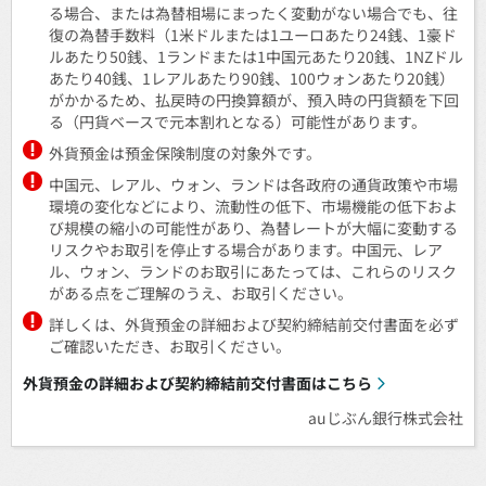
る場合、または為替相場にまったく変動がない場合でも、往
復の為替手数料（1米ドルまたは1ユーロあたり24銭、1豪ド
ルあたり50銭、1ランドまたは1中国元あたり20銭、1NZドル
あたり40銭、1レアルあたり90銭、100ウォンあたり20銭）
がかかるため、払戻時の円換算額が、預入時の円貨額を下回
る（円貨ベースで元本割れとなる）可能性があります。
外貨預金は預金保険制度の対象外です。
中国元、レアル、ウォン、ランドは各政府の通貨政策や市場
環境の変化などにより、流動性の低下、市場機能の低下およ
び規模の縮小の可能性があり、為替レートが大幅に変動する
リスクやお取引を停止する場合があります。中国元、レア
ル、ウォン、ランドのお取引にあたっては、これらのリスク
がある点をご理解のうえ、お取引ください。
詳しくは、外貨預金の詳細および契約締結前交付書面を必ず
ご確認いただき、お取引ください。
外貨預金の詳細および契約締結前交付書面はこちら
auじぶん銀行株式会社