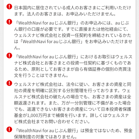
日本国内に居住されている成人のお客さまにご利用いただけ
ます。法人のお客さまは、お申込みいただけません。
「WealthNavi for auじぶん銀行」のお申込みには、auじぶ
ん銀行の口座が必要です。すでに直接または他社経由にて、
ウェルスナビ株式会社と投資一任契約を締結されているかた
は「WealthNavi for auじぶん銀行」をお申込みいただけませ
ん。
「WealthNavi for auじぶん銀行」におけるお取引はウェルス
ナビ株式会社とお客さまとの投資一任契約に基づくものであ
るため、原則としてお客さまが自ら有価証券の個別の売買注
文を行うことはできません。
ウェルスナビ株式会社は、法令に従い、お客さまの資産と同
社の資産を明確に区別する分別管理を行っております。ウェ
ルスナビ株式会社の破たんの場合でも、お客さまの資産は全
額返還されます。また、万が一分別管理に不備があった場合
でも、返還できないお客さまの資産について日本投資者保護
基金が1,000万円まで補償を行います。詳しくはウェルスナ
ビ株式会社までお問い合わせください。
「WealthNavi for auじぶん銀行」は預金ではないため、預金
保険制度の対象ではありません。