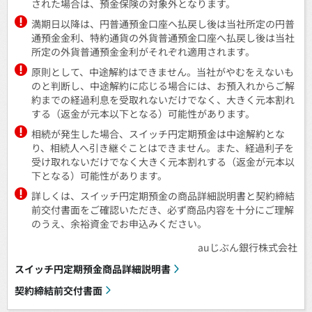
された場合は、預金保険の対象外となります。
満期日以降は、円普通預金口座へ払戻し後は当社所定の円普
通預金金利、特約通貨の外貨普通預金口座へ払戻し後は当社
所定の外貨普通預金金利がそれぞれ適用されます。
原則として、中途解約はできません。当社がやむをえないも
のと判断し、中途解約に応じる場合には、お預入れからご解
約までの経過利息を受取れないだけでなく、大きく元本割れ
する（返金が元本以下となる）可能性があります。
相続が発生した場合、スイッチ円定期預金は中途解約とな
り、相続人へ引き継ぐことはできません。また、経過利子を
受け取れないだけでなく大きく元本割れする（返金が元本以
下となる）可能性があります。
詳しくは、スイッチ円定期預金の商品詳細説明書と契約締結
前交付書面をご確認いただき、必ず商品内容を十分にご理解
のうえ、余裕資金でお申込みください。
auじぶん銀行株式会社
スイッチ円定期預金商品詳細説明書
契約締結前交付書面