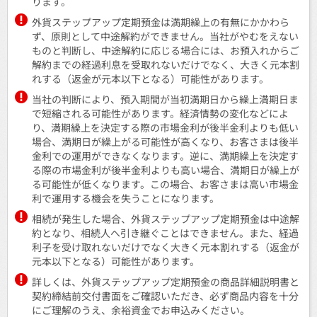
ります。
外貨ステップアップ定期預金は満期繰上の有無にかかわら
ず、原則として中途解約ができません。当社がやむをえない
ものと判断し、中途解約に応じる場合には、お預入れからご
解約までの経過利息を受取れないだけでなく、大きく元本割
れする（返金が元本以下となる）可能性があります。
当社の判断により、預入期間が当初満期日から繰上満期日ま
で短縮される可能性があります。経済情勢の変化などによ
り、満期繰上を決定する際の市場金利が後半金利よりも低い
場合、満期日が繰上がる可能性が高くなり、お客さまは後半
金利での運用ができなくなります。逆に、満期繰上を決定す
る際の市場金利が後半金利よりも高い場合、満期日が繰上が
る可能性が低くなります。この場合、お客さまは高い市場金
利で運用する機会を失うことになります。
相続が発生した場合、外貨ステップアップ定期預金は中途解
約となり、相続人へ引き継ぐことはできません。また、経過
利子を受け取れないだけでなく大きく元本割れする（返金が
元本以下となる）可能性があります。
詳しくは、外貨ステップアップ定期預金の商品詳細説明書と
契約締結前交付書面をご確認いただき、必ず商品内容を十分
にご理解のうえ、余裕資金でお申込みください。