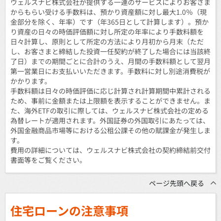
ウェルスナビ株式会社が提供する一連のサービスによりお客さま
からもらい受ける手数料は、預かり資産額に対し最大1.0％（現
金部分を除く、年率）です（年365日として計算します）。預か
り資産の日々の時価評価額に対し所定の年率により手数料額を
日々計算し、原則として所定の方法により月初から月末（ただ
し、お客さまと締結した投資一任契約が終了した場合には当該終
了日）までの期間ごとに合計のうえ、月間の手数料額として翌月
第一営業日にお支払いいただきます。手数料に対し別途消費税が
かかります。
手数料額は日々の時価評価に応じ計算され計算期間中累計される
ため、事前に金額または上限額を表示することができません。ま
た、海外ETFの取引に際しては、ウェルスナビ株式会社の定める
為替レートが適用されます。外国証券の外国取引にあたっては、
外国金融商品市場等における公租公課その他の賦課金が発生しま
す。
費用の詳細については、ウェルスナビ株式会社の契約締結前交付
書面等をご覧ください。
ページ先頭へ戻る
住宅ローンの注意事項