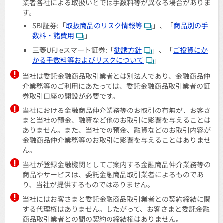
業者各社による取扱いとでは手数料等が異なる場合がありま
す。
SBI証券:「
取扱商品のリスク情報等
」、「
商品別の手
数料・諸費用
」
三菱UFJ eスマート証券:「
勧誘方針
」、「
ご投資にか
かる手数料等およびリスクについて
」
当社は委託金融商品取引業者とは別法人であり、金融商品仲
介業務等のご利用にあたっては、委託金融商品取引業者の証
券取引口座の開設が必要です。
当社における金融商品仲介業務等のお取引の有無が、お客さ
まと当社の預金、融資など他のお取引に影響を与えることは
ありません。また、当社での預金、融資などのお取引内容が
金融商品仲介業務等のお取引に影響を与えることはありませ
ん。
当社が登録金融機関としてご案内する金融商品仲介業務等の
商品やサービスは、委託金融商品取引業者によるものであ
り、当社が提供するものではありません。
当社にはお客さまと委託金融商品取引業者との契約締結に関
する代理権はありません。したがって、お客さまと委託金融
商品取引業者との間の契約の締結権はありません。