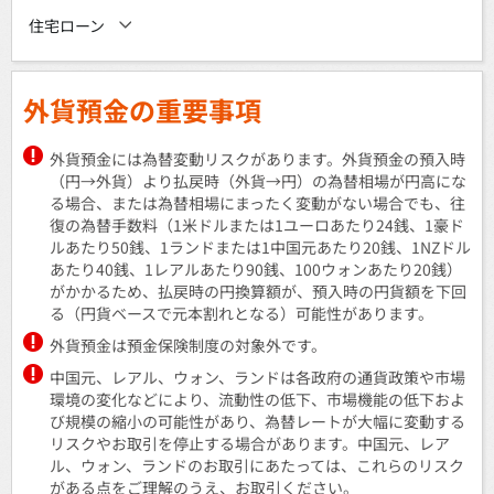
住宅ローン
外貨預金の重要事項
外貨預金には為替変動リスクがあります。外貨預金の預入時
（円→外貨）より払戻時（外貨→円）の為替相場が円高にな
る場合、または為替相場にまったく変動がない場合でも、往
復の為替手数料（1米ドルまたは1ユーロあたり24銭、1豪ド
ルあたり50銭、1ランドまたは1中国元あたり20銭、1NZドル
あたり40銭、1レアルあたり90銭、100ウォンあたり20銭）
がかかるため、払戻時の円換算額が、預入時の円貨額を下回
る（円貨ベースで元本割れとなる）可能性があります。
外貨預金は預金保険制度の対象外です。
中国元、レアル、ウォン、ランドは各政府の通貨政策や市場
環境の変化などにより、流動性の低下、市場機能の低下およ
び規模の縮小の可能性があり、為替レートが大幅に変動する
リスクやお取引を停止する場合があります。中国元、レア
ル、ウォン、ランドのお取引にあたっては、これらのリスク
がある点をご理解のうえ、お取引ください。