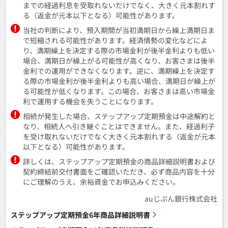
までの経過利息を受取れないだけでなく、大きく元本割れす
る（返金が元本以下となる）可能性があります。
当社の判断により、預入期間が当初満期日から繰上満期日ま
で短縮される可能性があります。経済情勢の変化などによ
り、満期繰上を決定する際の市場金利が後半金利よりも低い
場合、満期日が繰上がる可能性が高くなり、お客さまは後半
金利での運用ができなくなります。逆に、満期繰上を決定す
る際の市場金利が後半金利よりも高い場合、満期日が繰上が
る可能性が低くなります。この場合、お客さまは高い市場金
利で運用する機会を失うことになります。
相続が発生した場合、ステップアップ定期預金は中途解約と
なり、相続人へ引き継ぐことはできません。また、経過利子
を受け取れないだけでなく大きく元本割れする（返金が元本
以下となる）可能性があります。
詳しくは、ステップアップ定期預金の商品詳細説明書および
契約締結前交付書面をご確認いただき、必ず商品内容を十分
にご理解のうえ、余裕資金でお申込みください。
auじぶん銀行株式会社
ステップアップ定期預金6年商品詳細説明書