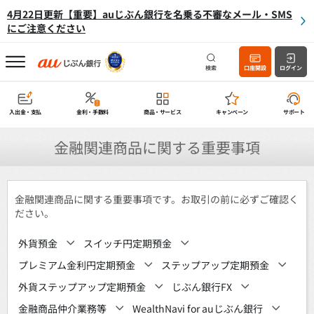
4月22日更新【重要】auじぶん銀行を名乗る不審なメール・SMS
にご注意ください
検索
口座開設
ログイン
入出金・支払
金利・手数料
商品・サービス
キャンペーン
サポート
金融関連商品に関する重要事項
金融関連商品に関する重要事項です。お取引の前に必ずご確認く
ださい。
外貨預金
スイッチ円定期預金
プレミアム金利円定期預金
ステップアップ定期預金
外貨ステップアップ定期預金
じぶん銀行FX
金融商品仲介業務等
WealthNavi for auじぶん銀行