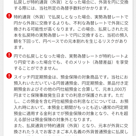
払戻しが特約通貨（外貨）となった場合に、外貨を円に交換
する際には、当社所定の為替手数料がかかります。
特約通貨（外貨）で払戻しとなった場合、実勢為替レートで
円から外貨に交換するよりも、不利な為替レートで外貨に交
換される可能性が高くなります。この場合、払戻しされた元
本を払戻時の実勢為替レートで円に交換すると、当初の預入
額を下回って、円ベースでの元本割れを生じるリスクがあり
ます。
円での払戻しとなった場合、実勢為替レートが特約レートよ
り円安であった場合でも、そのメリット（為替差益）を享受
することができません。
スイッチ円定期預金は、預金保険の対象商品です。当社にお
預入れいただいている円普通預金、円定期預金、景品付き定
期預金およびその他の円仕組預金と合算して、元本1,000万
円までと保険事故発生日までの利息が保護されます。ただ
し、この預金を含む円仕組預金の利息などについては、お預
入れ時において、本預金と期間がもっとも近い通常の円定期
預金に適用する金利までが預金保険の対象となり、それを超
える部分は預金保険の対象外となります。
また、払戻通貨が特約通貨（外貨）となり、元本が外貨に交
換されたうえでお客さまご本人名義の外貨普通預金に払戻し