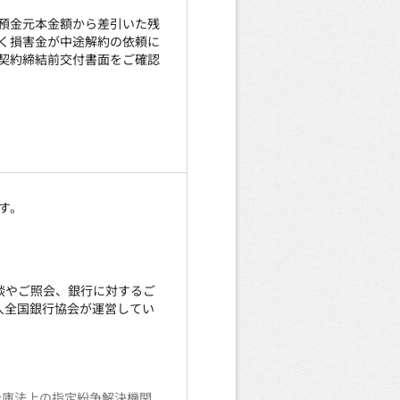
預金元本金額から差引いた残
く損害金が中途解約の依頼に
契約締結前交付書面をご確認
す。
談やご照会、銀行に対するご
人全国銀行協会が運営してい
金庫法上の指定紛争解決機関