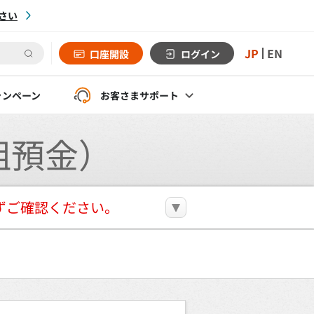
さい
JP
EN
口座開設
ログイン
ャンペーン
お客さま
サポート
組預金）
ずご確認ください。