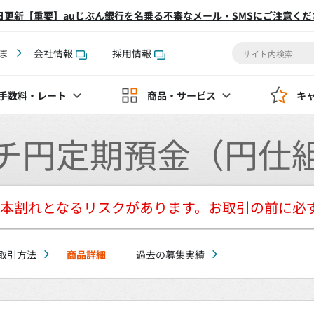
2日更新【重要】auじぶん銀行を名乗る不審なメール・SMSにご注意くだ
ま
会社情報
採用情報
手数料
・レート
商品・サービス
キ
チ円定期預金（円仕
本割れとなるリスクがあります。お取引の前に必
取引方法
商品詳細
過去の募集実績