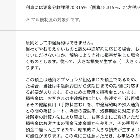
利息には源泉分離課税20.315％（国税15.315％、地方
※
マル優制度の対象外です。
原則として中途解約はできません。
当社がやむをえないものと認め中途解約に応じる場合、お
りいただけないほか、解約により当社に損害が生じた場合
くものとします。従って、大きな損失が生ずる（＝大きく
ります。
この預金は通貨オプションが組込まれた預金であるため、
た場合、当社は中途解約日から満期日までの期間に対応す
る必要があります。そのための費用を損害金といいます。
損害金は、お客さまの中途解約に伴い、後述する当該再構
るその他諸費用（手数料含む）を、中途解約時の預入通貨
との間の為替レート、為替の変動率、残存期間に対応する
社所定の計算方法により算出し、お客さまにご負担いただ
損害金はお客さまの預金元本金額から差引き、その残額を
預金口座へ入金するため、結果的に大きな損失が生ずる（
可能性があります。この点にご注意いただき、お申込みの