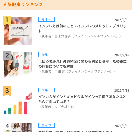
人気記事ランキング
マネー
2018/9/21
インフレとは何のこと？インフレのメリット・デメリッ
ト
（執筆者：冨士野喜子（ファイナンシャルプランナー））
特集
2021/7/16
【初心者必見】外資預金に関わる税金と税率 為替差益
の計算についても解説
（執筆者：中田 真（ファイナンシャルプランナー））
マネー
2021/4/28
インカムゲインとキャピタルゲインって何？あなたはど
ちらに向いている？
（執筆者：株式会社ZUU）
ライフ
2021/5/31
新紙幣はいつから発行される？なぜ変わるの？