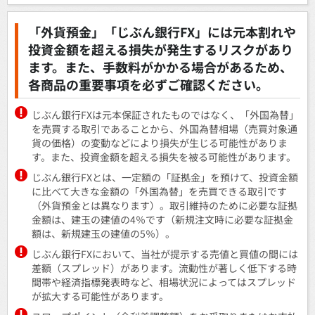
「外貨預金」「じぶん銀行FX」には元本割れや
投資金額を超える損失が発生するリスクがあり
ます。また、手数料がかかる場合があるため、
各商品の重要事項を必ずご確認ください。
じぶん銀行FXは元本保証されたものではなく、「外国為替」
を売買する取引であることから、外国為替相場（売買対象通
貨の価格）の変動などにより損失が生じる可能性がありま
す。また、投資金額を超える損失を被る可能性があります。
じぶん銀行FXとは、一定額の「証拠金」を預けて、投資金額
に比べて大きな金額の「外国為替」を売買できる取引です
（外貨預金とは異なります）。取引維持のために必要な証拠
金額は、建玉の建値の4％です（新規注文時に必要な証拠金
額は、新規建玉の建値の5％）。
じぶん銀行FXにおいて、当社が提示する売値と買値の間には
差額（スプレッド）があります。流動性が著しく低下する時
間帯や経済指標発表時など、相場状況によってはスプレッド
が拡大する可能性があります。