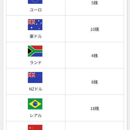
5銭
ユーロ
10銭
豪ドル
4銭
ランド
8銭
NZドル
18銭
レアル