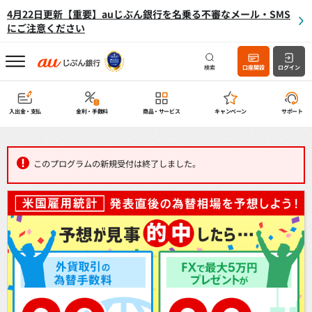
4月22日更新【重要】auじぶん銀行を名乗る不審なメール・SMS
にご注意ください
検索
口座開設
ログイン
入出金・支払
金利・手数料
商品・サービス
キャンペーン
サポート
このプログラムの新規受付は終了しました。