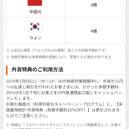
4銭
中国元
4銭
ウォン
※
上記は1通貨（ウォンのみ100通貨）あたりの為替手数料です。
※
為替手数料は為替相場の変動により、変更となる場合があります。
外貨特典のご利用方法
2019年1月4日12：00～24：00の特典対象期間中に、外貨から円
への払戻し取引を行われたお客さまには、かかった為替手数料
20％分を1月下旬にお客さまの円普通預金口座にキャッシュバッ
クいたします。
お取引画面の［利用可能なキャンペーン・プログラム］に、【米
国雇用統計 外貨特典（為替手数料20％OFF）】は表示されませ
んのでご注意ください。
※
特典は「コヨウトウケイガイカトクテン」という明細表示にて、お客さ