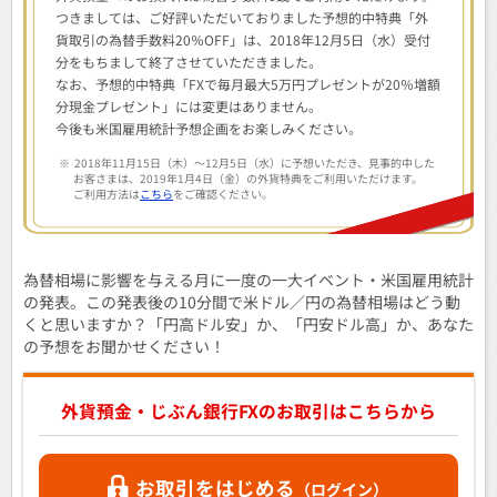
つきましては、ご好評いただいておりました予想的中特典「外
貨取引の為替手数料20％OFF」は、2018年12月5日（水）受付
分をもちまして終了させていただきました。
なお、予想的中特典「FXで毎月最大5万円プレゼントが20％増額
分現金プレゼント」には変更はありません。
今後も米国雇用統計予想企画をお楽しみください。
※
2018年11月15日（木）～12月5日（水）に予想いただき、見事的中した
お客さまは、2019年1月4日（金）の外貨特典をご利用いただけます。
ご利用方法は
こちら
をご確認ください。
為替相場に影響を与える月に一度の一大イベント・米国雇用統計
の発表。この発表後の10分間で米ドル／円の為替相場はどう動
くと思いますか？「円高ドル安」か、「円安ドル高」か、あなた
の予想をお聞かせください！
外貨預金・じぶん銀行FXのお取引はこちらから
お取引をはじめる
（ログイン）