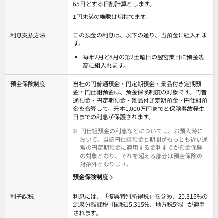
65日とする日割計算とします。
1円未満の端数は切捨てます。
利息支払方法
この預金の利息は、以下の通り、当預金に組入れま
す。
毎年2月と8月の第2土曜日の翌営業日に預金残
高に組入れます。
預金保険制度
当社の円普通預金・円定期預金・景品付き定期預
金・円仕組預金は、預金保険制度の対象です。円普
通預金・円定期預金・景品付き定期預金・円仕組預
金を合算して、元本1,000万円までと保険事故発生
日までの利息が保護されます。
※
円仕組預金の利息などについては、お預入時に
おいて、当該円仕組預金と期間がもっとも近い通
常の円定期預金に適用する金利までが預金保険
の対象となり、それを超える部分は預金保険の
対象外となります。
預金保険制度
利子課税
利息には、「復興特別所得税」を含め、20.315%の
源泉分離課税（国税15.315%、地方税5%）が適用
されます。