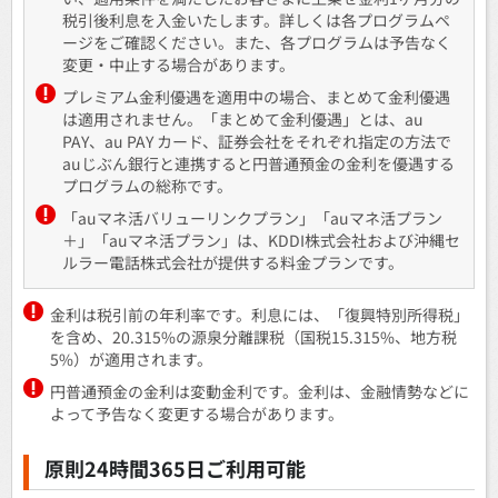
税引後利息を入金いたします。詳しくは各プログラムペ
ージをご確認ください。また、各プログラムは予告なく
変更・中止する場合があります。
プレミアム金利優遇を適用中の場合、まとめて金利優遇
は適用されません。「まとめて金利優遇」とは、au
PAY、au PAY カード、証券会社をそれぞれ指定の方法で
auじぶん銀行と連携すると円普通預金の金利を優遇する
プログラムの総称です。
「auマネ活バリューリンクプラン」「auマネ活プラン
＋」「auマネ活プラン」は、KDDI株式会社および沖縄セ
ルラー電話株式会社が提供する料金プランです。
金利は税引前の年利率です。利息には、「復興特別所得税」
を含め、20.315%の源泉分離課税（国税15.315%、地方税
5%）が適用されます。
円普通預金の金利は変動金利です。金利は、金融情勢などに
よって予告なく変更する場合があります。
原則24時間365日ご利用可能