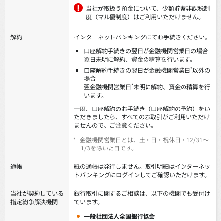
当社が取扱う預金について、少額貯蓄非課税制
度（マル優制度）はご利用いただけません。
解約
インターネットバンキングにてお手続きください。
口座解約手続きの翌日が金融機関営業日の場合
翌日未明に解約、資金の精算を行います。
*
口座解約手続きの翌日が金融機関営業日
以外の
場合
*
翌金融機関営業日
未明に解約、資金の精算を行
います。
一度、口座解約のお手続き（口座解約の予約）をい
ただきましたら、すべてのお取引がご利用いただけ
ませんので、ご注意ください。
*
金融機関営業日とは、土・日・祝休日・12/31～
1/3を除いた日です。
通帳
紙の通帳は発行しません。取引明細はインターネッ
トバンキングにログインしてご確認いただけます。
当社が契約している
銀行取引に関するご相談は、以下の機関でも受付け
指定紛争解決機関
ています。
一般社団法人全国銀行協会