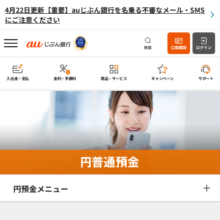
4月22日更新【重要】auじぶん銀行を名乗る不審なメール・SMS
にご注意ください
検索
口座開設
ログイン
入出金・支払
金利・手数料
商品・サービス
キャンペーン
サポート
円預金メニュー