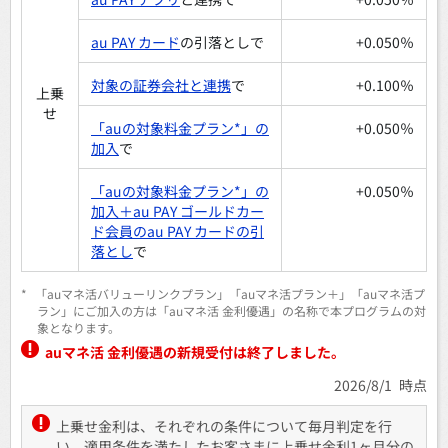
au PAY カード
の引落としで
+0.050％
対象の証券会社と連携
で
+0.100％
上乗
せ
「auの対象料金プラン*」の
+0.050％
加入
で
「auの対象料金プラン*」の
+0.050％
加入＋au PAY ゴールドカー
ド会員のau PAY カードの引
落とし
で
*
「auマネ活バリューリンクプラン」「auマネ活プラン＋」「auマネ活プ
ラン」にご加入の方は「auマネ活 金利優遇」の名称で本プログラムの対
象となります。
auマネ活 金利優遇の新規受付は終了しました。
2026/8/1 時点
上乗せ金利は、それぞれの条件について毎月判定を行
い、適用条件を満たしたお客さまに上乗せ金利1ヶ月分の