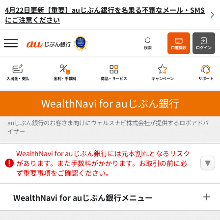
4月22日更新【重要】auじぶん銀行を名乗る不審なメール・SMS
にご注意ください
検索
口座開設
ログイン
入出金・支払
金利・手数料
商品・サービス
キャンペーン
サポート
WealthNavi for auじぶん銀行
auじぶん銀行のお客さま向けにウェルスナビ株式会社が提供するロボアドバ
イザー
WealthNavi for auじぶん銀行には元本割れとなるリスク
があります。また手数料がかかります。お取引の前に必
ず重要事項をご確認ください。
WealthNavi for auじぶん銀行メニュー