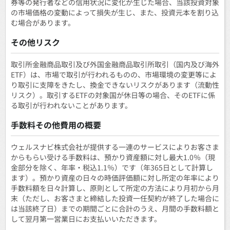
券等の発行者などの信用状況に変化が生じた場合、当該投資対象
の市場価格の変動によって損失が生じ、また、投資元本を割り込
む場合があります。
その他リスク
取引所金融商品取引及び外国金融商品取引所取引（国内及び海外
ETF）は、市場で取引が行われるものの、市場環境の変更等によ
り取引に支障をきたし、換金できないリスクがあります（流動性
リスク）。取引するETFの対象国が休日等の場合、そのETFに係
る取引が行われないことがあります。
手数料その他費用の概要
ウェルスナビ株式会社が提供する一連のサービスによりお客さま
からもらい受ける手数料は、預かり資産額に対し最大1.0％（現
金部分を除く、年率・税込1.1％）です（年365日として計算し
ます）。預かり資産の日々の時価評価額に対し所定の年率により
手数料額を日々計算し、原則として所定の方法により月初から月
末（ただし、お客さまと締結した投資一任契約が終了した場合に
は当該終了日）までの期間ごとに合計のうえ、月間の手数料額と
して翌月第一営業日にお支払いいただきます。