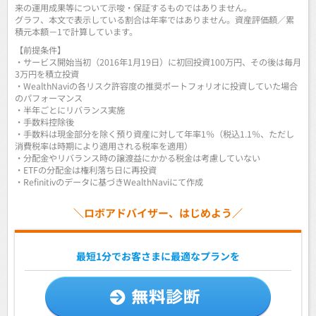
来の運用成果等について示唆・保証するものではありません。
グラフ、本文で表示している割合は年率ではありません。資産評価額／累
積元本額－1で計算しています。
【前提条件】
・サービス開始当初（2016年1月19日）に初回投資100万円、その後は毎月
3万円を積立投資
・WealthNaviの各リスク許容度の推奨ポートフォリオに投資していた場合
のパフォーマンス
・半年ごとにリバランス実施
・手数料控除後
・手数料は現金部分を除く預り資産に対して年率1％（税込1.1％、ただし
消費税率は時期により適用される税率を適用）
・分配金やリバランス時の譲渡益にかかる税金は考慮していない
・ETFの分配金は権利落ち日に再投資
・Refinitivのデータに基づきWealthNaviにて作成
＼ロボアドバイザー、はじめよう／
最短1分でお客さまに最適なプランを