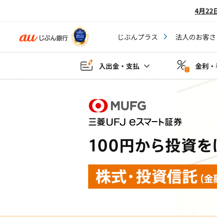
4月2
じぶんプラス
法人のお客さ
入出金・支払
金利・