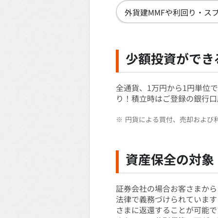
外貨建MMFや利回り・ス
少額投資ができ
全通貨、1万円から1円単位
り！積立時はご登録の銀行口
※
円貨による買付、売却および利
資産保全の対象
証券会社の場合お客さまから
法律で義務づけられています
さまに返還することが可能で