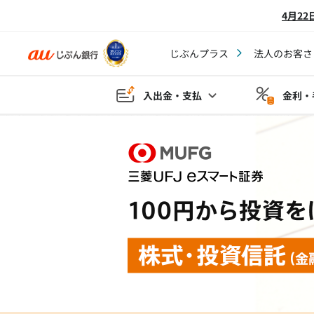
4月2
じぶんプラス
法人のお客さ
入出金・支払
金利・