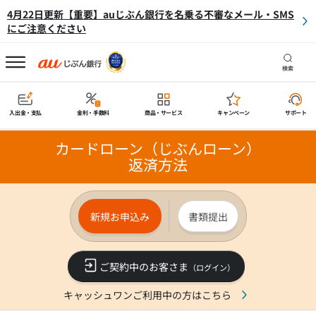
4月22日更新【重要】auじぶん銀行を名乗る不審なメール・SMS
にご注意ください
検索
入出金・支払
金利・手数料
商品・サービス
キャンペーン
サポート
カードローン（じぶんローン）
返済方法
新規お申込み
書類提出
ご契約中のお客さま
（ログイン）
キャッシュワンご利用中の方はこちら