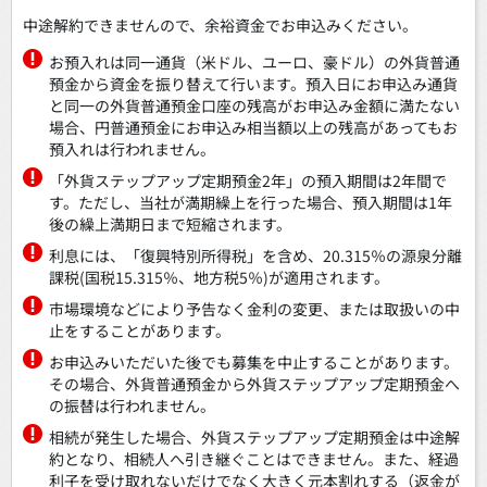
中途解約できませんので、余裕資金でお申込みください。
お預入れは同一通貨（米ドル、ユーロ、豪ドル）の外貨普通
預金から資金を振り替えて行います。預入日にお申込み通貨
と同一の外貨普通預金口座の残高がお申込み金額に満たない
場合、円普通預金にお申込み相当額以上の残高があってもお
預入れは行われません。
「外貨ステップアップ定期預金2年」の預入期間は2年間で
す。ただし、当社が満期繰上を行った場合、預入期間は1年
後の繰上満期日まで短縮されます。
利息には、「復興特別所得税」を含め、20.315％の源泉分離
課税(国税15.315％、地方税5％)が適用されます。
市場環境などにより予告なく金利の変更、または取扱いの中
止をすることがあります。
お申込みいただいた後でも募集を中止することがあります。
その場合、外貨普通預金から外貨ステップアップ定期預金へ
の振替は行われません。
相続が発生した場合、外貨ステップアップ定期預金は中途解
約となり、相続人へ引き継ぐことはできません。また、経過
利子を受け取れないだけでなく大きく元本割れする（返金が