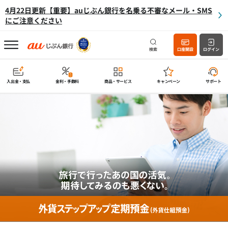
4月22日更新【重要】auじぶん銀行を名乗る不審なメール・SMS
にご注意ください
検索
口座開設
ログイン
入出金・支払
金利・手数料
商品・サービス
キャンペーン
サポート