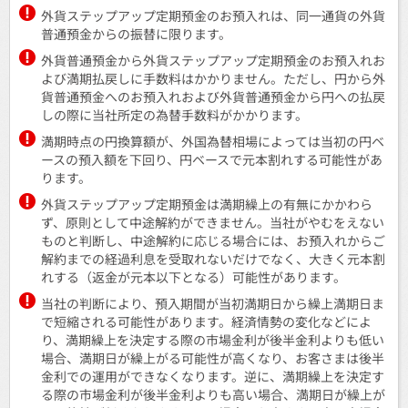
外貨ステップアップ定期預金のお預入れは、同一通貨の外貨
普通預金からの振替に限ります。
外貨普通預金から外貨ステップアップ定期預金のお預入れお
よび満期払戻しに手数料はかかりません。ただし、円から外
貨普通預金へのお預入れおよび外貨普通預金から円への払戻
しの際に当社所定の為替手数料がかかります。
満期時点の円換算額が、外国為替相場によっては当初の円ベ
ースの預入額を下回り、円ベースで元本割れする可能性があ
ります。
外貨ステップアップ定期預金は満期繰上の有無にかかわら
ず、原則として中途解約ができません。当社がやむをえない
ものと判断し、中途解約に応じる場合には、お預入れからご
解約までの経過利息を受取れないだけでなく、大きく元本割
れする（返金が元本以下となる）可能性があります。
当社の判断により、預入期間が当初満期日から繰上満期日ま
で短縮される可能性があります。経済情勢の変化などによ
り、満期繰上を決定する際の市場金利が後半金利よりも低い
場合、満期日が繰上がる可能性が高くなり、お客さまは後半
金利での運用ができなくなります。逆に、満期繰上を決定す
る際の市場金利が後半金利よりも高い場合、満期日が繰上が